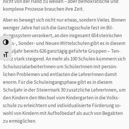
nicht von der Hand zu weisen – aber demokratische und
kom­plexe Prozesse brauchen ihre Zeit.
Aber es bewegt sich nicht nur etwas, sondern Vieles. Bin­nen
weniger Jahre hat sich die Ganztagsschule fest im Bil­
dungssystem verankert, an den insgesamt 654 stei­rischen
Volks-, Sonder- und Neuen Mittelschulen gibt es in diesem
Umschalten auf hohe Kontraste
Schuljahr bereits 626 ganztägig geführte Gruppen – Ten­
Schrift vergrößern
denz stark steigend. An mehr als 100 Schulen küm­mern sich
SchulsozialarbeiterInnen um SchülerInnen mit per­sön­
lichen Problemen und entlasten die LehrerInnen damit
enorm. Für die Schuleingangsphase gibt es in diesem
Schuljahr in der Steiermark 30 zusätz­liche LehrerInnen, um
den Kindern den Wechsel vom Kindergarten in die Volks­
schule zu erleichtern und individualisierte Förderung so­
wohl von Kindern mit Aufholbedarf als auch von Be­gabten
zu ermöglichen.