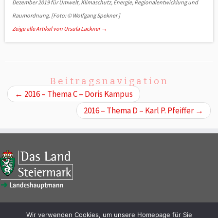
Dezember 2019 für Umwelt, Klimaschutz, Energie, Regio­nal­ent­wicklung und
Raumordnung. [Foto: © Wolfgang Spekner ]
Zeige alle Artikel von Ursula Lackner
→
Beitragsnavigation
←
2016 – Thema C – Doris Kampus
2016 – Thema D – Karl P. Pfeiffer
→
Wir verwenden Cookies, um unsere Homepage für Sie