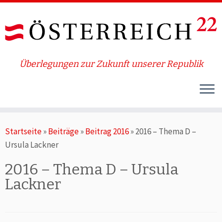
Überlegungen zur Zukunft unserer Republik
Zum
Startseite
»
Beiträge
»
Beitrag 2016
»
2016 – Thema D –
Inhalt
Ursula Lackner
springen
2016 – Thema D – Ursula
Lackner