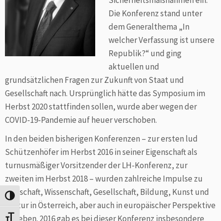
Sicherheitsmaßnahmen ein.
Die Konferenz stand unter
dem Generalthema „In
welcher Verfassung ist unsere
Republik?“ und ging
aktuellen und
grundsätzlichen Fragen zur Zukunft von Staat und
Gesellschaft nach. Ursprünglich hätte das Symposium im
Herbst 2020 stattfinden sollen, wurde aber wegen der
COVID-19-Pandemie auf heuer verschoben.
In den beiden bisherigen Konferenzen – zur ersten lud
Schützenhöfer im Herbst 2016 in seiner Eigenschaft als
turnusmäßiger Vorsitzender der LH-Konferenz, zur
zweiten im Herbst 2018 – wurden zahlreiche Impulse zu
Wirtschaft, Wissenschaft, Gesellschaft, Bildung, Kunst und
Umschalten auf hohe Kontraste
Kultur in Österreich, aber auch in europäischer Perspektive
gegeben. 2016 gab es bei dieser Konferenz insbesondere
Schrift vergrößern