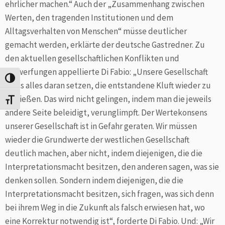
ehrlicher machen.“ Auch der „Zusammenhang zwischen
Werten, den tragenden Institutionen und dem
Alltagsverhalten von Menschen“ müsse deutlicher
gemacht werden, erklärte der deutsche Gastredner. Zu
den aktuellen gesellschaftlichen Konflikten und
Verwerfungen appellierte Di Fabio: „Unsere Gesellschaft
Umschalten auf hohe Kontraste
muss alles daran setzen, die entstandene Kluft wieder zu
schließen. Das wird nicht gelingen, indem man die jeweils
Schrift vergrößern
andere Seite beleidigt, verunglimpft. Der Wertekonsens
unserer Gesellschaft ist in Gefahr geraten. Wir müssen
wieder die Grundwerte der westlichen Gesellschaft
deutlich machen, aber nicht, indem diejenigen, die die
Interpretationsmacht besitzen, den anderen sagen, was sie
denken sollen. Sondern indem diejenigen, die die
Interpretationsmacht besitzen, sich fragen, was sich denn
bei ihrem Weg in die Zukunft als falsch erwiesen hat, wo
eine Korrektur notwendig ist“, forderte Di Fabio. Und: „Wir