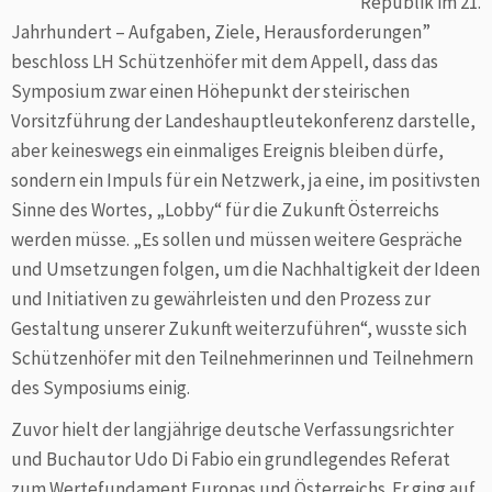
Republik im 21.
Jahrhundert – Aufgaben, Ziele, Herausforderungen”
beschloss LH Schützenhöfer mit dem Appell, dass das
Symposium zwar einen Höhepunkt der steirischen
Vorsitzführung der Landeshauptleutekonferenz darstelle,
aber keineswegs ein einmaliges Ereignis bleiben dürfe,
sondern ein Impuls für ein Netzwerk, ja eine, im positivsten
Sinne des Wortes, „Lobby“ für die Zukunft Österreichs
werden müsse. „Es sollen und müssen weitere Gespräche
und Umsetzungen folgen, um die Nachhaltigkeit der Ideen
und Initiativen zu gewährleisten und den Prozess zur
Gestaltung unserer Zukunft weiterzuführen“, wusste sich
Schützenhöfer mit den Teilnehmerinnen und Teilnehmern
des Symposiums einig.
Zuvor hielt der langjährige deutsche Verfassungsrichter
und Buchautor Udo Di Fabio ein grundlegendes Referat
zum Wertefundament Europas und Österreichs. Er ging auf