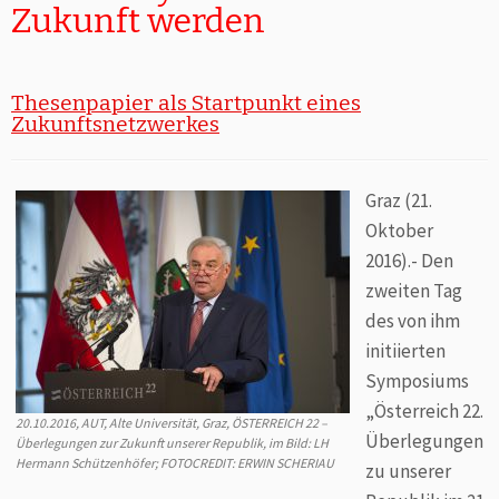
Zukunft werden
Thesenpapier als Startpunkt eines
Zukunftsnetzwerkes
Graz (21.
Oktober
2016).- Den
zweiten Tag
des von ihm
initiierten
Symposiums
„Österreich 22.
20.10.2016, AUT, Alte Universität, Graz, ÖSTERREICH 22 –
Überlegungen
Überlegungen zur Zukunft unserer Republik, im Bild: LH
Hermann Schützenhöfer; FOTOCREDIT: ERWIN SCHERIAU
zu unserer