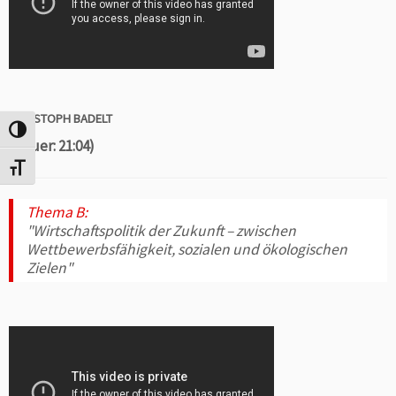
CHRISTOPH BADELT
Umschalten auf hohe Kontraste
(Dauer: 21:04)
Schrift vergrößern
Thema B:
"Wirtschaftspolitik der Zukunft – zwischen
Wettbewerbsfähigkeit, sozialen und ökologischen
Zielen"