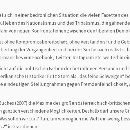
 sich in einer bedrohlichen Situation: die vielen Facetten des 
ufleben des Nationalismus und des Tribalismus, die gähnende 
efahr von neuen Kon­frontationen zwischen den liberalen Demok
 es ohne Kompromissbereitschaft, ohne Verständnis für die Ge­
rbeitung der Ver­gangenheit und bei der Suche nach realistisch
rmarsches von Face­book, Twitter, Instagram etc. weiterhin ein
cht auf die politischen Farben der betroffenen Personen und
ikanische Historiker Fritz Stern als „das feine Schweigen“ bez
die eindeutigen Stellungnahmen gegen Fremdenfeindlichkeit, 
uches (2007) die Maxime des großen österreichisch-britischen P
 gänzlich verschiedene Mög­lichkeiten. Deshalb darf unsere Gr
‚Was sollen wir tun? Tun, um wo­möglich die Welt ein wenig bes
22“ in Graz dienen.