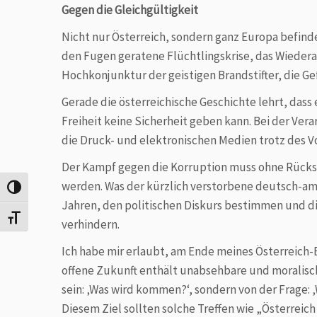
Gegen die Gleichgültigkeit
Nicht nur Österreich, sondern ganz Europa befindet
den Fugen geratene Flüchtlingskrise, das Wiedera
Hochkonjunktur der geistigen Brandstifter, die G
Gerade die österreichische Geschichte lehrt, dass
Freiheit keine Sicherheit geben kann. Bei der Vera
die Druck- und elektronischen Medien trotz des Vo
Der Kampf gegen die Korruption muss ohne Rücksi
werden. Was der kürzlich verstorbene deutsch-amer
Umschalten auf hohe Kontraste
Jahren, den politischen Diskurs bestimmen und 
Schrift vergrößern
verhindern.
Ich habe mir erlaubt, am Ende meines Österreich-B
offene Zukunft enthält unabsehbare und moralisch
sein: ‚Was wird kommen?‘, sondern von der Frage: 
Diesem Ziel sollten solche Treffen wie „Österreich 