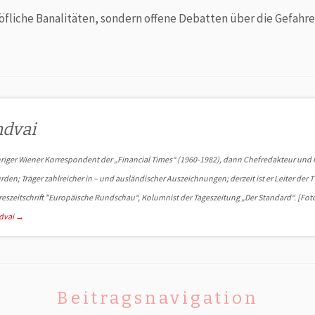
höfliche Banalitäten, sondern offene Debatten über die Gefah
ndvai
hriger Wiener Korrespondent der „Financial Times“ (1960-1982), dann Chefredakteur und 
urden; Träger zahlreicher in – und ausländischer Auszeichnungen; derzeit ist er Leiter d
reszeitschrift "Europäische Rundschau“, Kolumnist der Tageszeitung „Der Standard“. [Fo
ndvai
→
Beitragsnavigation