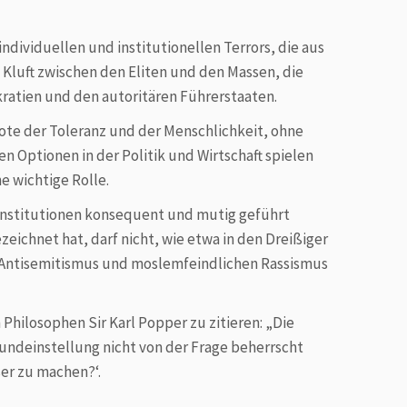
individuellen und institutionellen Terrors, die aus
Kluft zwischen den Eliten und den Massen, die
ratien und den autori­tären Führerstaaten.
bote der Toleranz und der Menschlichkeit, ohne
en Optionen in der Politik und Wirtschaft spielen
e wichtige Rolle.
 Institutionen konsequent und mutig geführt
eichnet hat, darf nicht, wie etwa in den Dreißiger
Antisemitismus und moslem­feindlichen Rassismus
hilo­sophen Sir Karl Popper zu zitieren: „Die
und­einstellung nicht von der Frage beherrscht
ser zu machen?‘.