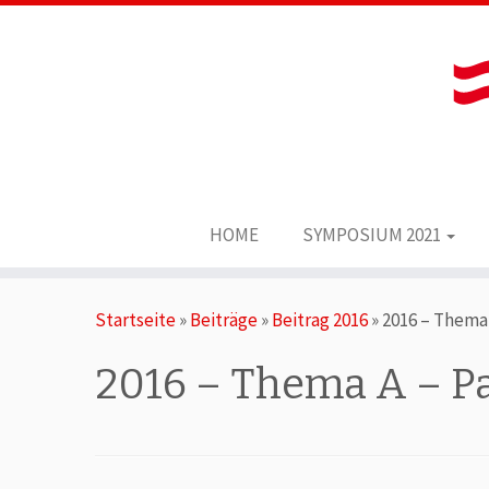
HOME
SYMPOSIUM 2021
Zum
Startseite
»
Beiträge
»
Beitrag 2016
»
2016 – Thema 
Inhalt
springen
2016 – Thema A – Pa