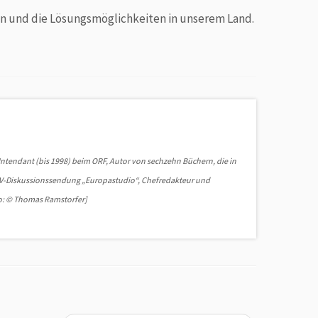
ren und die Lösungsmöglichkeiten in unserem Land.
Intendant (bis 1998) beim ORF, Autor von sechzehn Büchern, die in
er TV-Diskussionssendung „Europastudio“, Chefredakteur und
to: © Thomas Ramstorfer]