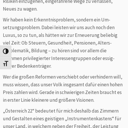
Risiken einzugehen, eingefahrene Wege zu ver­lassen,
Neues zu wagen.
Wir haben kein Erkenntnisproblem, sondern ein Um­
setzungs­­problem. Dabei leisten wir uns auch noch den
Luxus, so zu tun, als hätten wir zur Erneuerung be­liebig
viel Zeit: Ob Steuern, Gesundheit, Pensionen, Alters­
problematik, Bildung – zu hören sind vor allem die
Umschalten auf hohe Kontraste
Stimmen privilegierter Interessengruppen oder essig­
Schrift vergrößern
saurer Bedenkenträger.
Wer die großen Reformen verschiebt oder verhindern will,
muss wissen, dass unser Volk insgesamt dafür einen hohen
Preis zahlen wird. Gerade in schwierigen Zeiten braucht es
in erster Linie kleinere und größere Visionen.
„Österreich 22“ bedeutet für mich deshalb das Zimmern
und Gestalten eines geistigen „Instrumenten­kastens“ für
unser Land, in welchem neben der Freiheit, der Leistung