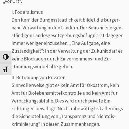
„vor Ort“.
I. Föderalismus
Den Kern der Bundesstaatlichkeit bildet die bürger­
nahe Verwaltung in den Ländern. Der Sinn einer eigen­
ständigen Landesgesetzgebungsbefugnis ist da­ge­gen
immer weniger einzusehen. „Eine Aufgabe, eine
Zuständigkeit“: In der Verwaltung der Zukunft darf es
Umschalten auf hohe Kontraste
keine Blockaden durch Einvernehmens- und Zu­
stimmungsvorbehalte geben.
Schrift vergrößern
II. Betrauung von Privaten
Sinnvollerweise gibt es kein Amt für Ökostrom, kein
Amt für Biolebensmittelkontrolle und kein Amt für
Verpackungsabfälle. Dies wird durch private Ein­
richtungen bewältigt. Noch unbewältigt ist allerdings
die Sicherstellung von „Transparenz und Nicht­dis­
krimi­nierung“ in diesen Zusammenhängen.