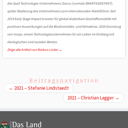
des SaaS Technologie-Unternehmens Zoovu (vormals SMART­ASSISTANT),
später Skalierung des Unternehmens zum internationalen Markt­füh­rer. Seit
2019 Early Stage Impact Investor für global skalier­bare Ge­schäfts­modelle mit
positiven Aus­wirkungen auf die Bio­diver­si­täts- und Klimakrise. 2020 Gründung
von inoqo, einem Tech­no­logie­unter­­nehmen für ein Leben im Einklang mit
ökologischen und sozialen Werten.
Zeige alle Artikel von Markus Linder
→
Beitragsnavigation
←
2021 – Stefanie Lindstaedt
2021 – Christian Lagger
→