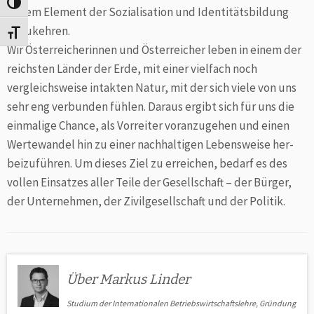
Umschalten auf hohe Kontraste
tralem Element der Sozialisation und Identitätsbildung
abzukehren.
Schrift vergrößern
Wir Österreicherinnen und Österreicher leben in einem der
reichsten Länder der Erde, mit einer vielfach noch
vergleichs­weise intakten Natur, mit der sich viele von uns
sehr eng verbunden fühlen. Daraus ergibt sich für uns die
einmalige Chance, als Vorreiter voranzugehen und einen
Wertewandel hin zu einer nachhaltigen Lebensweise her­
bei­zuführen. Um dieses Ziel zu erreichen, bedarf es des
vollen Einsatzes aller Teile der Gesellschaft – der Bürger,
der Unternehmen, der Zivilgesellschaft und der Politik.
Über Markus Linder
Studium der Internationalen Betriebswirtschaftslehre, Grün­dung