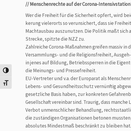
// Menschenrechte auf der Corona-Intensivstation?
Wer die Freiheit für die Sicherheit opfert, wird b
kerung vielerorts so verunsichert, dass sie Freih
Machtausbau auszunutzen. Die Politik maßt sich a
Strecke, spitzte die NZZ zu.
Zahlreiche Corona-Maßnahmen greifen massiv in di
Ver­samm­lungs- und die Religionsfreiheit, Ausgeh
in jenes auf Bil­dung, Betriebssperren in die Eige
die Meinungs- und Pressefreiheit.
Umschalten auf hohe Kontraste
EU-Vertreter und v.a. der Europarat als Mensche
Schrift vergrößern
Lebens- und Gesundheitsschutz vernünftig abgew
gesetzliche Basis haben, zur konkreten Gefahrenb
Gesellschaft vereinbar sind. Traurig, dass manche
Verbot unmenschlicher Behandlung, rechtsstaatlic
die zuständigen Organisationen betonen mussten, d
absolutes Mindestmaß beschränkt zu bleiben hat