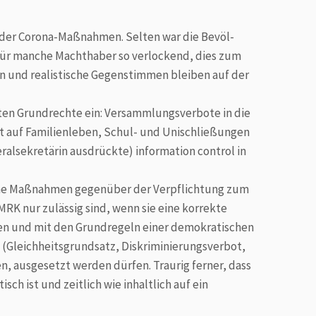
en der Corona-Maß­nahmen. Selten war die Bevöl­
 für manche Macht­haber so verlockend, dies zum
in und realistische Gegenstimmen bleiben auf der
rten Grundrechte ein: Versammlungsverbote in die
ht auf Familien­leben, Schul- und Unischließungen
eral­sekretärin ausdrückte) information control in
lche Maß­nahmen gegenüber der Verpflichtung zum
 nur zulässig sind, wenn sie eine korrekte
hten und mit den Grundregeln einer demokratischen
leich­heits­grund­satz, Diskriminierungs­verbot,
n, ausgesetzt werden dürfen. Traurig ferner, dass
h ist und zeitlich wie inhaltlich auf ein