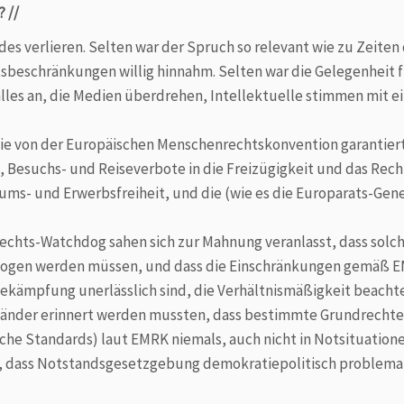
 //
eides ver­lieren. Selten war der Spruch so relevant wie zu Zeit
eitsbeschränkungen willig hinnahm. Selten war die Gelegenheit
lles an, die Medien überdrehen, Intellektuelle stimmen mit e
e von der Europäischen Menschen­rechts­konvention garan­tie
-, Besuchs- und Reiseverbote in die Freizügigkeit und das Rec
ntums- und Erwerbs­freiheit, und die (wie es die Europarats-Gen
nrechts-Watchdog sahen sich zur Mahnung veranlasst, dass so
ogen werden müssen, und dass die Einschränkungen gemäß EMRK
ekämpfung un­erläss­lich sind, die Verhältnismäßigkeit beac
 Länder erinnert werden mussten, dass bestimmte Grundrechte (G
he Standards) laut EMRK nie­mals, auch nicht in Notsituatione
ass Notstandsgesetzgebung demo­kratie­politisch problematisc
.