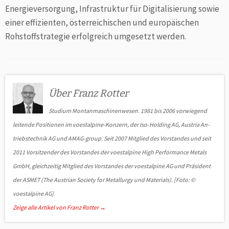
Energieversorgung, Infrastruktur für Digitalisierung sowie
einer effizienten, österreichischen und europäischen
Rohstoffstrategie erfolgreich umgesetzt werden.
Über Franz Rotter
Studium Montanmaschinenwesen. 1981 bis 2006 vorwiegend
lei­ten­de Positionen im voestalpine-Konzern, der Iso-Holding AG, Austria An­
triebs­technik AG und AMAG-group. Seit 2007 Mitglied des Vor­stan­des und seit
2011 Vorsitzender des Vor­standes der voestalpine High Per­formance Metals
GmbH, gleichzeitig Mitglied des Vorstandes der voest­alpine AG und Präsident
der ASMET (The Austrian Society for Metall­urgy und Materials). [Foto: ©
voestalpine AG]
Zeige alle Artikel von Franz Rotter
→