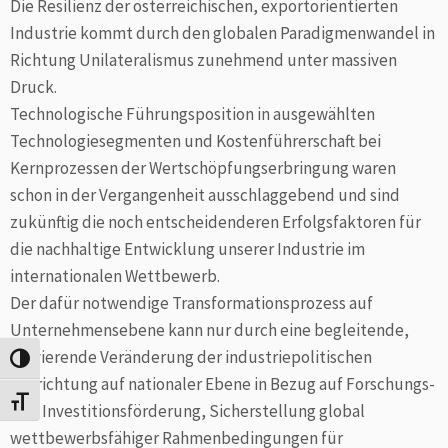
Die Resilienz der österreichischen, exportorientierten
Industrie kommt durch den globalen Paradigmenwandel in
Richtung Unilateralismus zunehmend unter massiven
Druck.
Technologische Führungsposition in ausgewählten
Technologiesegmenten und Kostenführerschaft bei
Kernprozessen der Wertschöpfungserbringung waren
schon in der Vergangenheit ausschlaggebend und sind
zukünftig die noch entscheidenderen Erfolgsfaktoren für
die nachhaltige Entwicklung unserer Industrie im
internationalen Wettbewerb.
Der dafür notwendige Transformationsprozess auf
Unternehmensebene kann nur durch eine begleitende,
gravierende Veränderung der industriepolitischen
Umschalten auf hohe Kontraste
Ausrichtung auf nationaler Ebene in Bezug auf Forschungs-
Schrift vergrößern
und Investitionsförderung, Sicherstellung global
wettbewerbsfähiger Rahmenbedingungen für