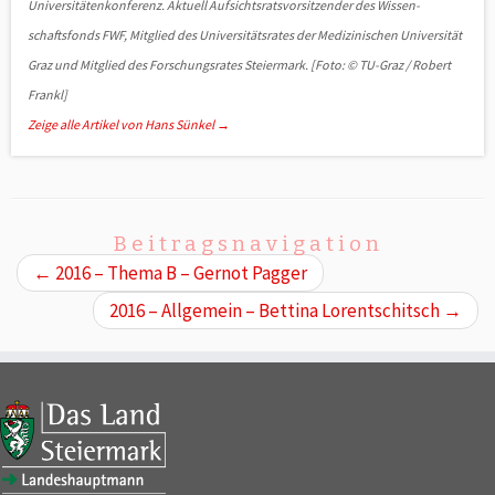
Universitätenkonferenz. Aktuell Auf­sichts­rats­vorsitzender des Wissen­
schaftsfonds FWF, Mitglied des Universitätsrates der Medizinischen Universität
Graz und Mitglied des Forschungsrates Steiermark. [Foto: © TU-Graz / Robert
Frankl]
Zeige alle Artikel von Hans Sünkel
→
Beitragsnavigation
←
2016 – Thema B – Gernot Pagger
2016 – Allgemein – Bettina Lorentschitsch
→