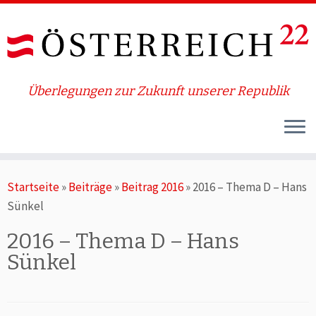
Überlegungen zur Zukunft unserer Republik
Zum
Startseite
»
Beiträge
»
Beitrag 2016
»
2016 – Thema D – Hans
Inhalt
Sünkel
springen
2016 – Thema D – Hans
Sünkel