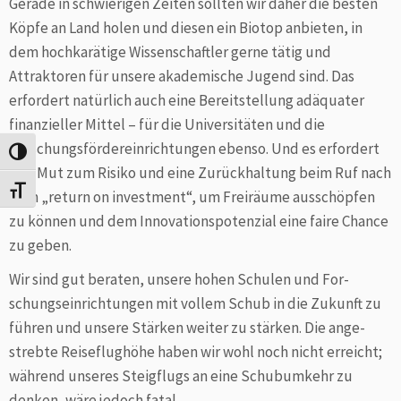
Gerade in schwierigen Zeiten sollten wir daher die besten
Köpfe an Land holen und diesen ein Biotop anbieten, in
dem hochkarätige Wissenschaftler gerne tätig und
Attraktoren für unsere akademische Jugend sind. Das
erfordert natürlich auch eine Bereitstellung adä­quater
finanzieller Mittel – für die Universitäten und die
Forschungs­förder­einrichtungen ebenso. Und es erfordert
Umschalten auf hohe Kontraste
den Mut zum Risiko und eine Zurückhaltung beim Ruf nach
Schrift vergrößern
dem „return on investment“, um Freiräume ausschöpfen
zu können und dem Innovations­potenzial eine faire Chance
zu geben.
Wir sind gut beraten, unsere hohen Schulen und For­
schungs­­einrichtungen mit vollem Schub in die Zukunft zu
führen und unsere Stärken weiter zu stärken. Die an­ge­
strebte Reiseflughöhe haben wir wohl noch nicht er­reicht;
während unseres Steigflugs an eine Schubumkehr zu
denken, wäre jedoch fatal.