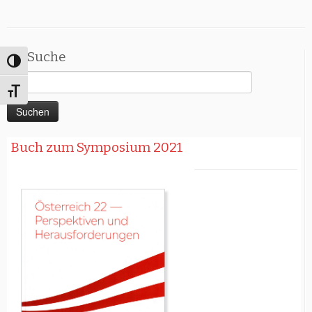
Suche
Umschalten auf hohe Kontraste
Suchen
Schrift vergrößern
nach:
Buch zum Symposium 2021