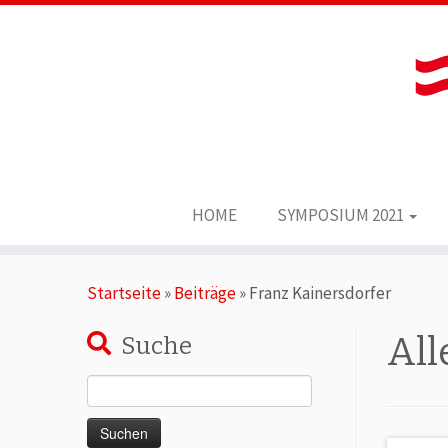
HOME
SYMPOSIUM 2021
Zum
Startseite
»
Beiträge
»
Franz Kainersdorfer
Inhalt
springen
All
Suche
Suchen
nach: