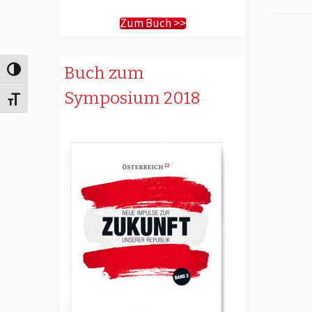
Zum Buch >>
Buch zum
Umschalten auf hohe Kontraste
Symposium 2018
Schrift vergrößern