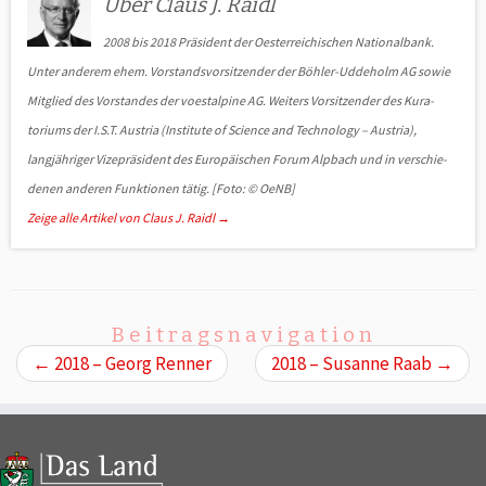
Über Claus J. Raidl
2008 bis 2018 Präsident der Oesterreichischen Nationalbank.
Unter anderem ehem. Vorstandsvorsitzender der Böhler-Uddeholm AG sowie
Mit­glied des Vorstandes der voestalpine AG. Weiters Vorsitzender des Kura­
toriums der I.S.T. Austria (Institute of Science and Technology – Austria),
langjähriger Vizepräsident des Europäischen Forum Alpbach und in ver­schie­
denen anderen Funktionen tätig. [Foto: © OeNB]
Zeige alle Artikel von Claus J. Raidl
→
Beitragsnavigation
←
2018 – Georg Renner
2018 – Susanne Raab
→