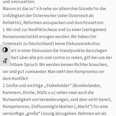
und umzusetzen.
Warum ist das so? Ich sehe vor allem drei Gründe für die
Unfähigkeit der Österreicher (oder Österreich als
Kollektiv), Reformen anzupacken und durchzusetzen:
1. Wir sind zur Konfliktscheue und zu einer (verlogenen)
Konsensmentalität erzogen worden. Wir haben (im
Gegensatz zu Deutschland) keine Diskussionskultur.
Anstatt in einer Diskussion die Standpunkte darzulegen
Umschalten auf hohe Kontraste
und hart über alle pro und contra zu reden, gilt bei uns der
Schrift vergrößern
furchtbare Spruch: Wir werden keinen Richter brauchen,
wir sind gut zueinander. Man sieht den Kompromiss vor
dem Konflikt!
2. Große und wichtige „Stakeholder“ (Bundesländer,
Kammern, Kirche, NGOs u.a.) sehen zwar auch die
Notwendigkeit von Veränderungen, sind aber nicht bereit,
Kompetenzen, Einflussmöglichkeiten („Macht“) für eine
vernünftige „große“ Lösung abzugeben. Nehmen wir als