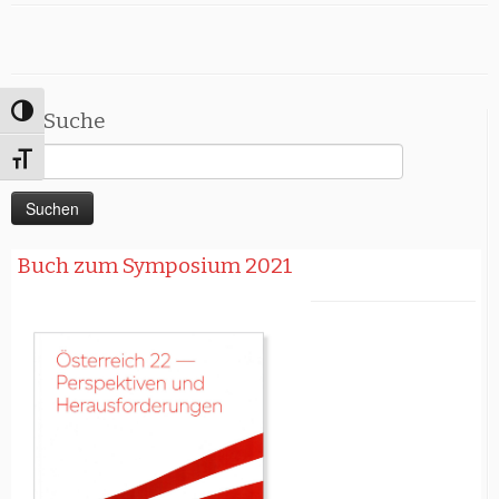
Umschalten auf hohe Kontraste
Suche
Suchen
Schrift vergrößern
nach:
Buch zum Symposium 2021