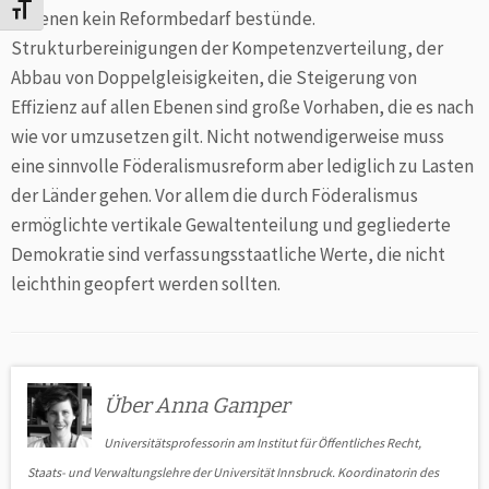
Schrift vergrößern
in denen kein Reformbedarf bestünde.
Strukturbereinigungen der Kompetenzverteilung, der
Abbau von Doppelgleisigkeiten, die Steigerung von
Effizienz auf allen Ebenen sind große Vorhaben, die es nach
wie vor umzusetzen gilt. Nicht notwendigerweise muss
eine sinnvolle Föderalismusreform aber lediglich zu Lasten
der Länder gehen. Vor allem die durch Föderalismus
ermöglichte vertikale Gewaltenteilung und gegliederte
Demokratie sind verfassungsstaatliche Werte, die nicht
leichthin geopfert werden sollten.
Über Anna Gamper
Universitätsprofessorin am Institut für Öffentliches Recht,
Staats- und Verwaltungslehre der Universität Innsbruck. Koordinatorin des