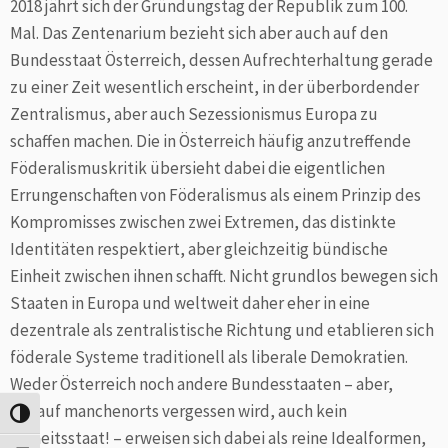
2018 jährt sich der Gründungstag der Republik zum 100.
Mal. Das Zentenarium bezieht sich aber auch auf den
Bundesstaat Österreich, dessen Aufrechterhaltung gerade
zu einer Zeit wesentlich erscheint, in der überbordender
Zentralismus, aber auch Sezessionismus Europa zu
schaffen machen. Die in Österreich häufig anzutreffende
Föderalismuskritik übersieht dabei die eigentlichen
Errungenschaften von Föderalismus als einem Prinzip des
Kompromisses zwischen zwei Extremen, das distinkte
Identitäten respektiert, aber gleichzeitig bündische
Einheit zwischen ihnen schafft. Nicht grundlos bewegen sich
Staaten in Europa und weltweit daher eher in eine
dezentrale als zentralistische Richtung und etablieren sich
föderale Systeme traditionell als liberale Demokratien.
Weder Österreich noch andere Bundesstaaten – aber,
worauf manchenorts vergessen wird, auch kein
Umschalten auf hohe Kontraste
Einheitsstaat! – erweisen sich dabei als reine Idealformen,